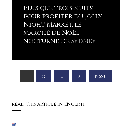
Plus que trois nuits
pour profiter du Jolly
Night Market, le
marché de Noël
nocturne de Sydney
Lisez plus
Pagination
1
2
…
7
Next
des
publications
READ THIS ARTICLE IN ENGLISH