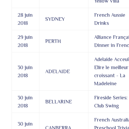
Yellow Villa
28 juin
French Aussie
SYDNEY
2018
Drinks
29 juin
Alliance França
PERTH
2018
Dinner in Fren
Adelaide Acceuil
30 juin
Elire le meilleur
ADELAIDE
2018
croissant - La
Madeleine
30 juin
Fireside Series:
BELLARINE
2018
Club Swing
French Australi
30 juin
CANBERRA
Preschool Trivi