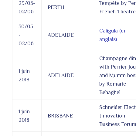
29/05-
Tempête by Per
PERTH
02/06
French Theatre
30/05
Caligula (en
-
ADELAIDE
anglais)
02/06
Champagne din
with Perrier Jou
1 juin
ADELAIDE
and Mumm hos
2018
by Romaric
Behaghel
Schneider Elect
1 juin
BRISBANE
Innovation
2018
Business Foru