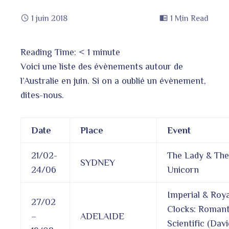
1 juin 2018
1 Min Read
Reading Time:
< 1
minute
book
Voici une liste des évènements autour de
l’Australie en juin. Si on a oublié un évènement,
dites-nous.
ter
edIn
Date
Place
Event
erest
21/02-
The Lady & The
SYDNEY
24/06
Unicorn
bleupon
l
Imperial & Roya
27/02
Clocks: Romant
–
ADELAIDE
Scientific (Davi