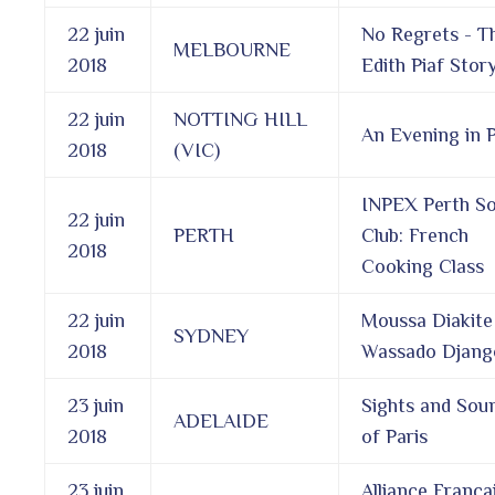
22 juin
No Regrets - T
MELBOURNE
2018
Edith Piaf Stor
22 juin
NOTTING HILL
An Evening in P
2018
(VIC)
INPEX Perth So
22 juin
PERTH
Club: French
2018
Cooking Class
22 juin
Moussa Diakite
SYDNEY
2018
Wassado Djang
23 juin
Sights and Sou
ADELAIDE
2018
of Paris
23 juin
Alliance França