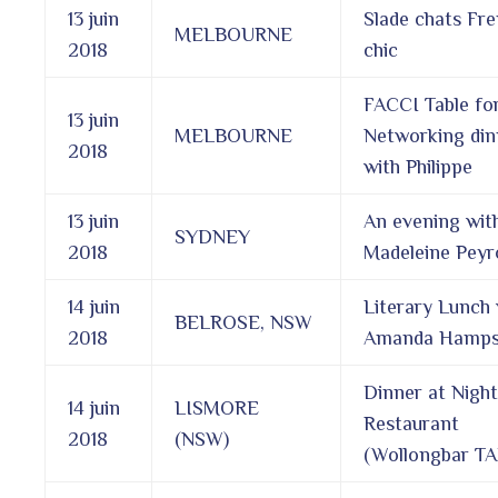
13 juin
Slade chats Fr
MELBOURNE
2018
chic
FACCI Table for
13 juin
MELBOURNE
Networking din
2018
with Philippe
13 juin
An evening wit
SYDNEY
2018
Madeleine Peyr
14 juin
Literary Lunch 
BELROSE, NSW
2018
Amanda Hamp
Dinner at Nigh
14 juin
LISMORE
Restaurant
2018
(NSW)
(Wollongbar TA