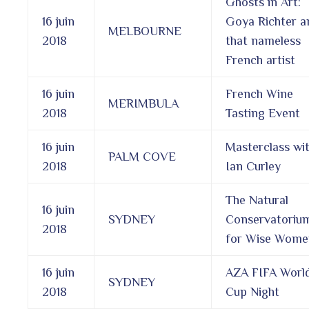
Ghosts in Art:
16 juin
Goya Richter a
MELBOURNE
2018
that nameless
French artist
16 juin
French Wine
MERIMBULA
2018
Tasting Event
16 juin
Masterclass wi
PALM COVE
2018
Ian Curley
The Natural
16 juin
SYDNEY
Conservatoriu
2018
for Wise Wome
16 juin
AZA FIFA Worl
SYDNEY
2018
Cup Night