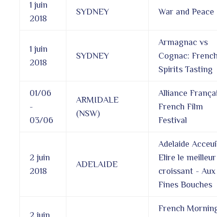
1 juin
SYDNEY
War and Peace
2018
Armagnac vs
1 juin
SYDNEY
Cognac: Frenc
2018
Spirits Tasting
01/06
Alliance França
ARMIDALE
-
French Film
(NSW)
03/06
Festival
Adelaide Acceuil
2 juin
Elire le meilleur
ADELAIDE
2018
croissant - Aux
Fines Bouches
French Mornin
2 juin