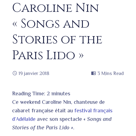
Caroline Nin
« Songs and
Stories of the
Paris Lido »
19 janvier 2018
3 Mins Read
Reading Time:
2
minutes
book
Ce weekend Caroline Nin, chanteuse de
cabaret française était au
festival français
d’Adélaïde
avec son spectacle «
Songs and
ter
edIn
Stories of the Paris Lido »
.