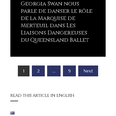
Georgia Swan nous
parle de danser le rôle
de la Marquise de
Merteuil dans Les
Liaisons Dangereuses
du Queensland Ballet
Lisez plus
Pagination
1
2
…
9
Next
des
publications
READ THIS ARTICLE IN ENGLISH