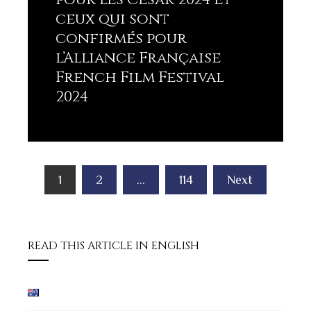
ceux qui sont
confirmés pour
l’Alliance Française
French Film Festival
2024
Lisez plus
Pagination
1
2
…
114
Next
des
publications
READ THIS ARTICLE IN ENGLISH