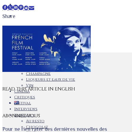
MUSIQUE
Facebook
Twitter
LinkedIn
Pinterest
Stumbleupon
Email
PETITE ENTREPRISES
Share
THÉÂTRE
CONTACTEZ NOUS
Art
Exposition
Boire
Champagne
Liqueurs et eaux de vie
Vin
READ THIS ARTICLE IN ENGLISH
Cinéma
Critiques
Festival
Interviews
ABONNEZ-VOUS
Manger
Au resto
Chocolat
Pour ne rien rater des dernières nouvelles des