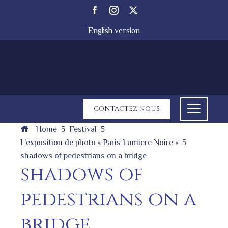
English version
CONTACTEZ NOUS
Home
Festival
L’exposition de photo « Paris Lumiere Noire »
shadows of pedestrians on a bridge
shadows of
pedestrians on a
bridge