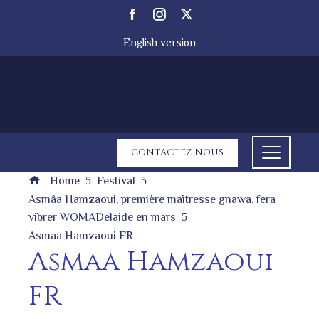
English version
CONTACTEZ NOUS
Home
Festival
Asmâa Hamzaoui, première maîtresse gnawa, fera
vibrer WOMADelaide en mars
Asmaa Hamzaoui FR
Asmaa Hamzaoui
FR