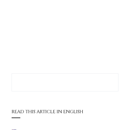
book
ter
edIn
erest
bleupon
l
READ THIS ARTICLE IN ENGLISH