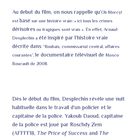
bleupon
Au debut du film, on nous rappelle qu’
Oh Mercy!
l
basé
est
sur une histoire vraie: « ici tous les crimes
dérisoires
ou tragiques sont vrais ». En effet, Arnaud
été
inspiré par l’histoire vraie
Desplechin a
décrite dans
“Roubaix, commissariat central, affaires
le documentaire télévisuel de
courantes”,
Mosco
Boucault de 2008.
Dès le début du film, Desplechin révèle une nuit
habituelle dans le travail d’un policier et le
capitaine de la police. Yakoub Daoud, capitaine
de la police est joué par Roschdy Zem
(AFFFF18,
The Price of Success
and
The