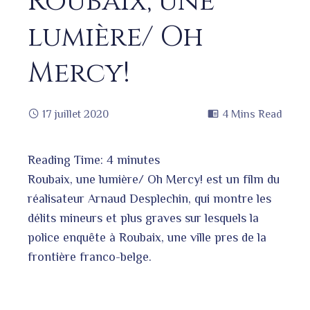
Roubaix, une
lumière/ Oh
Mercy!
17 juillet 2020
4 Mins Read
Reading Time:
4
minutes
book
Roubaix, une lumière/ Oh Mercy! est un film du
réalisateur Arnaud Desplechin, qui montre les
délits mineurs et plus graves sur lesquels la
ter
edIn
police enquête à Roubaix, une ville pres de la
frontière franco-belge.
erest