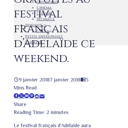
Chocolat
Cinéma
festival
Cuisine
Fromage
français
Musique
Opéra
Petite entreprises
d’Adelaïde ce
Théâtre
weekend.
9 janvier 2018
7 janvier 2018
3
Mins Read
Facebook
Twitter
LinkedIn
Pinterest
Stumbleupon
Email
Share
Reading Time:
2
minutes
Le festival français d’Adélaïde aura