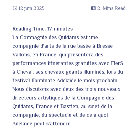
12 juin 2025
21 Mins Read
Reading Time:
17
minutes
book
La Compagnie des Quidams est une
compagnie d’arts de la rue basée à Bresse
Vallons, en France, qui présentera des
ter
edIn
performances itinérantes gratuites avec FierS
à Cheval, ses chevaux géants illuminés, lors du
erest
festival Illuminate Adelaide le mois prochain.
Nous discutons avec deux des trois nouveaux
directeurs artistiques de la Compagnie des
Quidams, France et Bastien, au sujet de la
bleupon
l
compagnie, du spectacle et de ce à quoi
Adélaïde peut s’attendre.