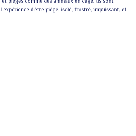
du et piégés comme des animaux en cage. Ils sont
l’expérience d’être piégé, isolé, frustré, impuissant, et