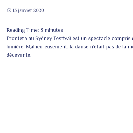
13 janvier 2020
Reading Time:
3
minutes
ook
Frontera au Sydney Festival est un spectacle compris de
lumière. Malheureusement, la danse n’était pas de la mê
décevante.
r
In
est
leupon