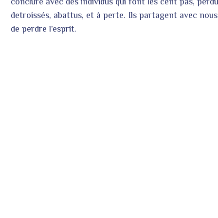
conclure avec des individus qui font les cent pas, per
detroissés, abattus, et à perte. Ils partagent avec nous 
de perdre l’esprit.