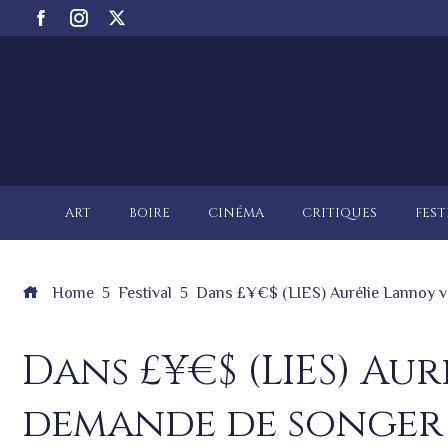
ART
BOIRE
CINÉMA
CRITIQUES
FEST
Home
Festival
Dans £¥€$ (LIES) Aurélie Lannoy vou
Dans £¥€$ (LIES) Au
demande de songer su