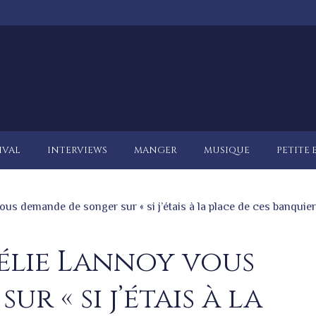
IVAL
INTERVIEWS
MANGER
MUSIQUE
PETITE 
s demande de songer sur « si j’étais à la place de ces banquiers
rélie Lannoy vous
r « si j’étais à la