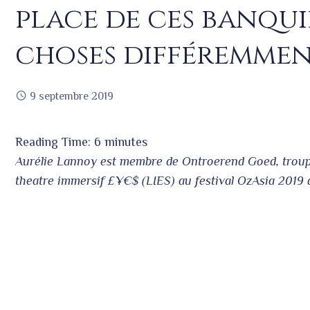
place de ces banquier
choses différemmen
9 septembre 2019
Reading Time:
6
minutes
ook
Aurélie Lannoy est membre de Ontroerend Goed, troupe
theatre immersif £¥€$ (LIES) au festival OzAsia 2019 
r
In
est