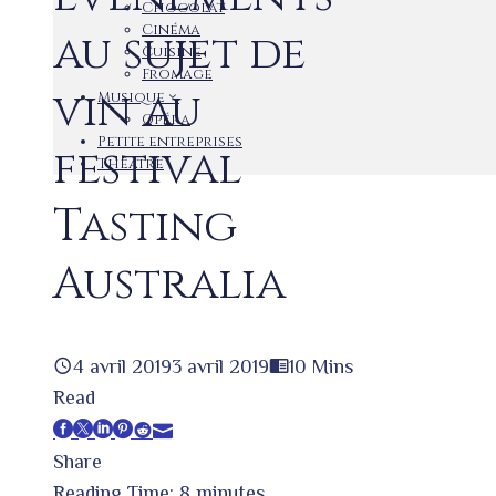
Chocolat
Cinéma
au sujet de
Cuisine
Fromage
vin au
Musique
Opéra
Petite entreprises
festival
Théâtre
Tasting
Australia
4 avril 2019
3 avril 2019
10 Mins
Read
Facebook
Twitter
LinkedIn
Pinterest
Stumbleupon
Email
Share
Reading Time:
8
minutes