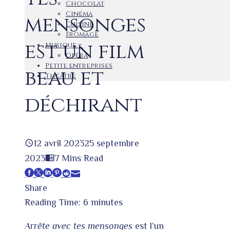
Chocolat
Cinéma
mensonges
Cuisine
Fromage
est un film
Musique
Opéra
Petite entreprises
beau et
Théâtre
déchirant
12 avril 2023
25 septembre
2023
7 Mins Read
Facebook
Twitter
LinkedIn
Pinterest
Stumbleupon
Email
Share
Reading Time:
6
minutes
Arrête avec tes mensonges
est l’un