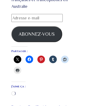
Australie
Adresse
e-
mail
ABONNEZ-VOUS
Partager :
J’aime ça :
Chargement…