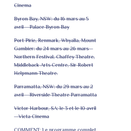
Cinema
Byron Bay, NSW: du 16 mars au 5
avril – Palace Byron Bay
Port Pirie, Renmark, Whyalla, Mount
Gambier: du 24 mars au 26 mars –
Northern Festival, Chaffey Theatre,
Middleback Arts Centre, Sir Robert
Helpmann Theatre.
Parramatta, NSW: du 29 mars au 2
avril – Riverside Theatre Parramatta
Victor Harbour, SA: le 3 et le 10 avril
– Victa Cinema
COMMENT: Le programme complet