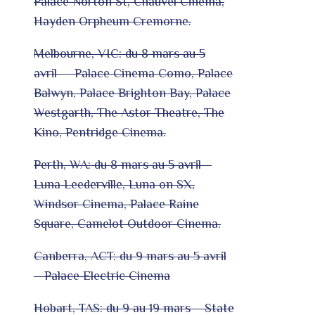
Palace Norton St, Chauvel Cinema,
Hayden Orpheum Cremorne.
Melbourne, VIC: du 8 mars au 5
avril – Palace Cinema Como, Palace
Balwyn, Palace Brighton Bay, Palace
Westgarth, The Astor Theatre, The
Kino, Pentridge Cinema.
Perth, WA: du 8 mars au 5 avril –
Luna Leederville, Luna on SX,
Windsor Cinema, Palace Raine
Square, Camelot Outdoor Cinema.
Canberra, ACT: du 9 mars au 5 avril
– Palace Electric Cinema
Hobart, TAS: du 9 au 19 mars – State