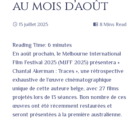
au mois d’août
15 juillet 2025
8 Mins Read
Reading Time:
6
minutes
book
En août prochain, le Melbourne International
Film Festival 2025 (MIFF 2025) présentera «
Chantal Akerman : Traces », une rétrospective
ter
edIn
exhaustive de l’œuvre cinématographique
unique de cette auteure belge, avec 27 films
erest
projetés lors de 13 séances. Bon nombre de ces
œuvres ont été récemment restaurées et
seront présentées à la première australienne.
bleupon
l