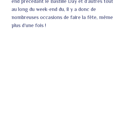
end précédant le Bastille Day et d’autres tout
au long du week-end du, il y a donc de
nombreuses occasions de faire la fête, même
bleupon
l
plus d’une fois !