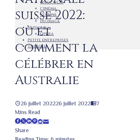
Chocolat
Cinéma
suisse 2022:
Cuisine
Fromage
où et
Musique
Opéra
Petite entreprises
comment la
Théâtre
célébrer en
Australie
26 juillet 2022
26 juillet 2022
7
Mins Read
Facebook
Twitter
LinkedIn
Pinterest
Stumbleupon
Email
Share
Reading Time:
6
minutes