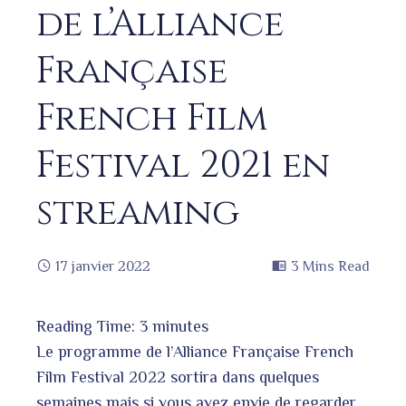
de l’Alliance
Française
French Film
Festival 2021 en
streaming
17 janvier 2022
3 Mins Read
Reading Time:
3
minutes
book
Le programme de l’Alliance Française French
Film Festival 2022 sortira dans quelques
semaines mais si vous avez envie de regarder