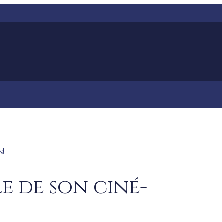
s!
le de son ciné-