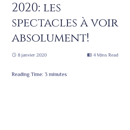
2020: les
spectacles à voir
absolument!
8 janvier 2020
4 Mins Read
Reading Time:
3
minutes
book
ter
edIn
erest