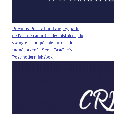
Previous Post
Tatum Langley parle
de l’art de raconter des histoires, du
swing et d’un périple autour du
monde avec le Scott Bradlee’s
Postmodern Jukebox