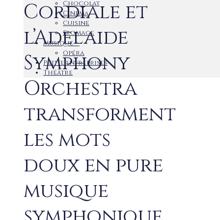
Chocolat
Cordiale et
Cinéma
Cuisine
l’Adelaide
Fromage
Musique
Opéra
Symphony
Petite entreprises
Théâtre
Orchestra
transforment
les mots
doux en pure
musique
symphonique