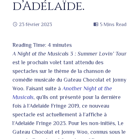
d’Adélaïde.
23 février 2023
5 Mins Read
Reading Time:
4
minutes
book
A Night at the Musicals 3 : Summer Lovin’ Tour
est le prochain volet tant attendu des
spectacles sur le thème de la chanson de
ter
edIn
comédie musicale du Gateau Chocolat et Jonny
Woo. Faisant suite à
Another Night at the
erest
Musicals
, qu’ils ont présenté pour la dernière
fois à l’Adelaide Fringe 2019, ce nouveau
spectacle est actuellement à l’affiche à
l’Adelaide Fringe 2023. Pour les non-initiés, Le
bleupon
l
Gateau Chocolat et Jonny Woo, connus sous le